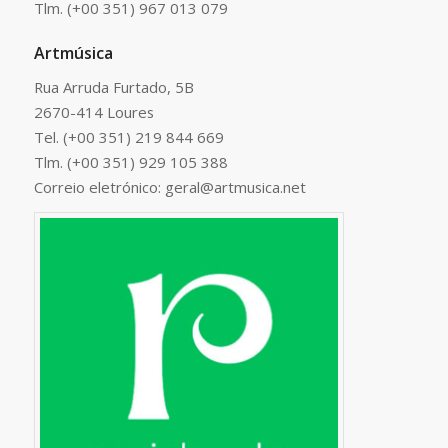
Tlm. (+00 351) 967 013 079
Artmúsica
Rua Arruda Furtado, 5B
2670-414 Loures
Tel. (+00 351) 219 844 669
Tlm. (+00 351) 929 105 388
Correio eletrónico: geral@artmusica.net