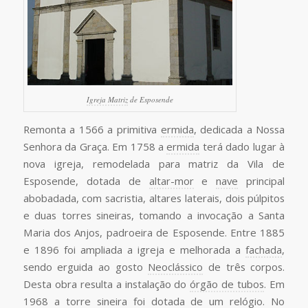
Igreja Matriz
de Esposende
Remonta a 1566 a primitiva
ermida
, dedicada a Nossa
Senhora da Graça. Em 1758 a
ermida
terá dado lugar à
nova igreja, remodelada para matriz da Vila de
Esposende, dotada de
altar-mor
e
nave
principal
abobadada, com sacristia, altares laterais, dois púlpitos
e duas torres sineiras, tomando a invocação a Santa
Maria dos Anjos, padroeira de Esposende. Entre 1885
e 1896 foi ampliada a igreja e melhorada a
fachada
,
sendo erguida ao gosto
Neoclássico
de três corpos.
Desta obra resulta a instalação do
órgão de tubos
. Em
1968 a
torre sineira
foi dotada de um relógio. No