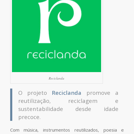
Reciclanda
O projeto
Reciclanda
promove a
reutilização, reciclagem e
sustentabilidade desde idade
precoce.
Com música, instrumentos reutilizados, poesia e