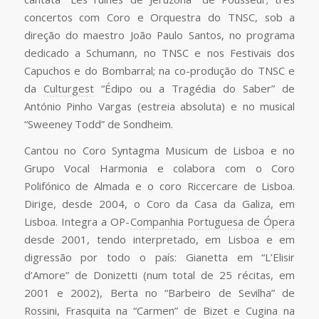
concertos com Coro e Orquestra do TNSC, sob a
direção do maestro João Paulo Santos, no programa
dedicado a Schumann, no TNSC e nos Festivais dos
Capuchos e do Bombarral; na co-produção do TNSC e
da
Culturgest
“Édipo ou a Tragédia do Saber” de
António Pinho Vargas (estreia absoluta) e no musical
“Sweeney Todd” de Sondheim.
Cantou no Coro Syntagma Musicum de Lisboa e no
Grupo Vocal Harmonia e colabora com o Coro
Polifónico de Almada e o coro Riccercare de Lisboa.
Dirige, desde 2004, o Coro da Casa da Galiza, em
Lisboa. Integra a OP-
Companhia Portuguesa de Ópera
desde 2001, tendo interpretado, em Lisboa e em
digressão por todo o país: Gianetta em “L’Elisir
d’Amore” de Donizetti (num total de 25 récitas, em
2001 e 2002), Berta no “Barbeiro de Sevilha” de
Rossini, Frasquita na “Carmen” de Bizet e Cugina na