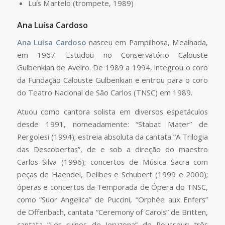
Luís Martelo (trompete, 1989)
Ana Luísa Cardoso
Ana Luísa Cardoso
nasceu em Pampilhosa, Mealhada,
em 1967. Estudou no Conservatório Calouste
Gulbenkian de Aveiro. De 1989 a 1994, integrou o coro
da
Fundação Calouste Gulbenkian
e entrou para o coro
do Teatro Nacional de São Carlos (TNSC) em 1989.
Atuou como cantora solista em diversos espetáculos
desde 1991, nomeadamente: “Stabat Mater” de
Pergolesi (1994); estreia absoluta da cantata “A Trilogia
das Descobertas”, de e sob a direção do maestro
Carlos Silva (1996); concertos de Música Sacra com
peças de Haendel, Delibes e Schubert (1999 e 2000);
óperas e concertos da Temporada de Ópera do TNSC,
como “Suor Angelica” de Puccini, “Orphée aux Enfers”
de Offenbach, cantata “Ceremony of Carols” de Britten,
cantata “Les ruines de Jeruzona” de Pousseur; três