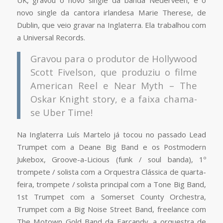
UK, gravou o novo single da banda Nederveen, e o
novo single da cantora irlandesa Marie Therese, de
Dublin, que veio gravar na Inglaterra. Ela trabalhou com
a Universal Records.
Gravou para o produtor de Hollywood
Scott Fivelson, que produziu o filme
American Reel e Near Myth – The
Oskar Knight story, e a faixa chama-
se Uber Time!
Na Inglaterra Luís Martelo já tocou no passado Lead
Trumpet com a Deane Big Band e os Postmodern
Jukebox, Groove-a-Licious (funk / soul banda), 1º
trompete / solista com a Orquestra Clássica de quarta-
feira, trompete / solista principal com a Tone Big Band,
1st Trumpet com a Somerset County Orchestra,
Trumpet com a Big Noise Street Band, freelance com
The Motown Gold Band da Earcandy, a orquestra de