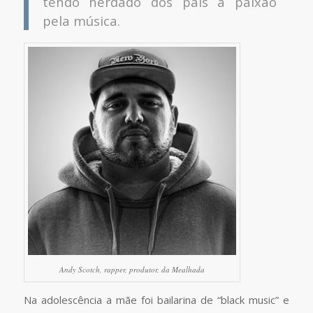
tendo herdado dos pais a paixão
pela música.
Andy Scotch, rapper, produtor, da Mealhada
Na adolescência a mãe foi bailarina de “black music” e