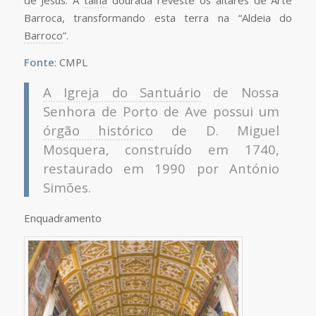
de Jesus. A
talha
dourada reveste os altares de Arte
Barroca, transformando esta terra na “Aldeia do
Barroco
”.
Fonte
: CMPL
A Igreja do
Santuário
de Nossa
Senhora de Porto de Ave possui um
órgão histórico
de D. Miguel
Mosquera, construído em 1740,
restaurado em 1990 por António
Simões.
Enquadramento