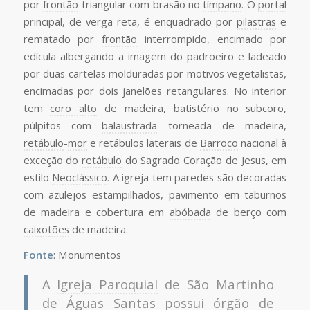
por
frontão
triangular com brasão no
tímpano
. O
portal
principal, de verga reta, é enquadrado por
pilastras
e
rematado por
frontão
interrompido, encimado por
edícula albergando a imagem do padroeiro e ladeado
por duas cartelas molduradas por motivos vegetalistas,
encimadas por dois janelões retangulares. No interior
tem
coro alto
de madeira, batistério no subcoro,
púlpitos com
balaustrada
torneada de madeira,
retábulo
-
mor
e retábulos laterais de
Barroco
nacional à
exceção do
retábulo
do Sagrado Coração de Jesus, em
estilo
Neoclássico
. A igreja tem paredes são decoradas
com azulejos estampilhados, pavimento em taburnos
de madeira e cobertura em
abóbada
de berço com
caixotões
de madeira.
Fonte
: Monumentos
A
Igreja Paroquial
de São Martinho
de Águas Santas possui
órgão de