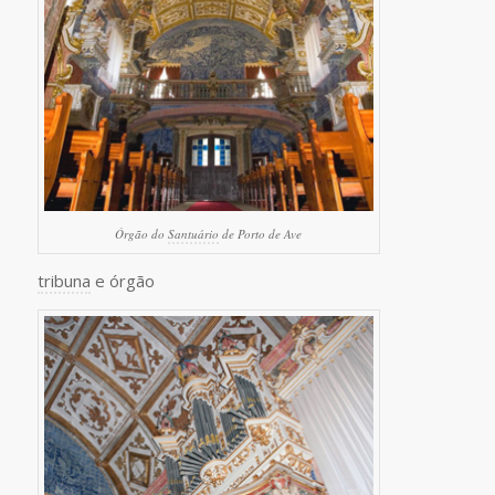
Órgão do
Santuário
de Porto de Ave
tribuna
e órgão