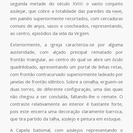
segunda metade do século XVIII: o vasto conjunto
azulejar, que cobre a totalidade das paredes da
nave
,
em painéis superiormente recortados, com cercaduras
comuns de anjos, vasos e concheados, representando,
ao centro, episódios da vida da Virgem.
Exteriormente, a igreja caracteriza-se por alguma
austeridade, com alçado principal rematado por
frontão
triangular, ao centro do qual se abre um
óculo
quadrilobado, apresentando um
portal
de linhas retas,
com
frontão
contracurvado superiormente ladeado por
janelas de
frontão
idêntico. Sobre a
cimalha
, erguem-se
duas torres, de diferente configuração, uma das quais
não chegou a ser concluída, faltando-lhe o
remate
. O
contraste relativamente ao interior é bastante forte,
pois este encerra uma decoração claramente barroca,
que tira partido da
talha
,
azulejo
e pintura em estuque.
A
Capela
batismal, com azulejos representando o