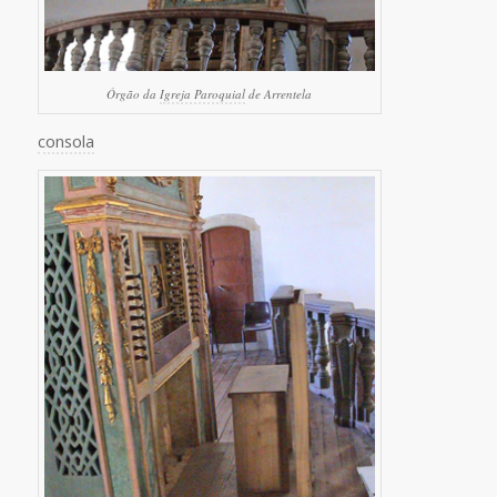
Órgão da
Igreja Paroquial
de Arrentela
consola