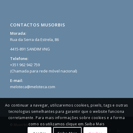
CONTACTOS MUSORBIS
Morada:
Rua da Serra da Estrela, 86
4415-891 SANDIM VNG
Telefone:
+351 962 942 759
(Chamada para rede móvel nacional)
E-mail:
meloteca@meloteca.com
Ao continuar a navegar, utilizaremos cookies, pixels, tags e outras
tecnologias semelhantes para garantir que o website funciona
corretamente. Para mais informações sobre cookies e a forma
como os utilizamos clique em Saiba Mais
© Musorbis 2020 | By
Blendup Marketing Digital