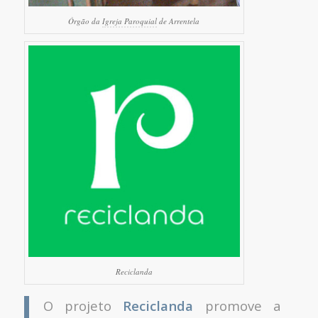
Órgão da
Igreja Paroquial
de Arrentela
Reciclanda
O projeto
Reciclanda
promove a