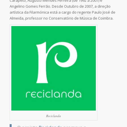
Carapeto, Augusto Mendes Ferreira (de 1992 a 2007) e
Angelino Gomes Ferrão. Desde Outubro de 2007, a direção
artística da Filarmónica está a cargo do
regente
Paulo José de
Almeida, professor no Conservatório de Música de Coimbra.
Reciclanda