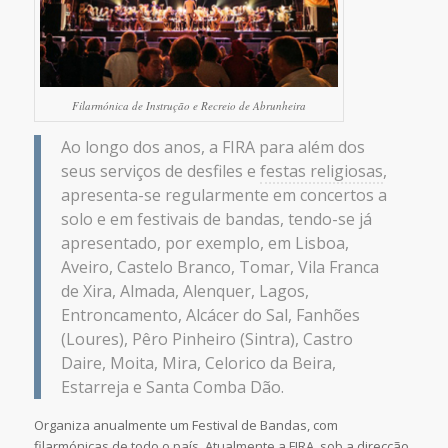
Filarmónica de Instrução e Recreio de Abrunheira
Ao longo dos anos, a FIRA para além dos
seus serviços de desfiles e
festas religiosas
,
apresenta-se regularmente em concertos a
solo e em festivais de bandas, tendo-se já
apresentado, por exemplo, em Lisboa,
Aveiro, Castelo Branco, Tomar, Vila Franca
de Xira, Almada, Alenquer, Lagos,
Entroncamento, Alcácer do Sal, Fanhões
(Loures), Pêro Pinheiro (Sintra), Castro
Daire, Moita, Mira, Celorico da Beira,
Estarreja e Santa Comba Dão.
Organiza anualmente um Festival de Bandas, com
filarmónicas de todo o país. Atualmente a FIRA, sob a direcção