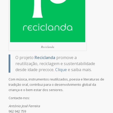
Reciclanda
O projeto
Reciclanda
promove a
reutilização, reciclagem e sustentabilidade
desde idade precoce.
Clique
e saiba mais.
Com música, instrumentos reutilizados, poesia e literaturas de
tradição oral, contribui para o desenvolvimento global da
criança e o bem estar dos seniores.
Contacte-nos:
António José Ferreira
962 942 759