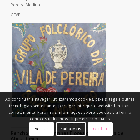
Pereira Medina.
GFVP
Ao continuar a navegar, utilizaremos cookies, pixels, tags e outras
tecnologias semelhantes para garantir que o website funciona
corretamente. Para mais informações sobre cookies e a forma
como os utilizamos clique em Saiba Mais
Grupo Folclórico da Vila de Pereira
Aceitar
Saiba Mais
Ocultar
Rancho das Cantarinhas Flores das Tricanas de
Abrunheira