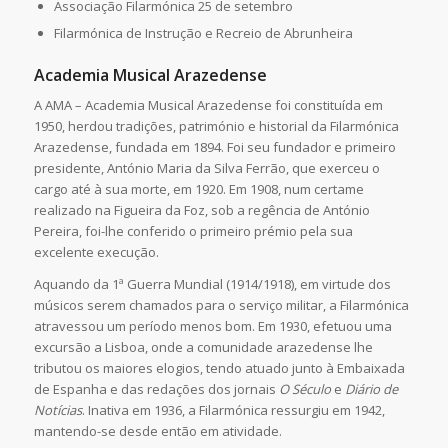
Associação Filarmónica 25 de setembro
Filarmónica de Instrução e Recreio de Abrunheira
Academia Musical Arazedense
A AMA – Academia Musical Arazedense foi constituída em
1950, herdou tradições, património e historial da Filarmónica
Arazedense, fundada em 1894. Foi seu fundador e primeiro
presidente, António Maria da Silva Ferrão, que exerceu o
cargo até à sua morte, em 1920. Em 1908, num certame
realizado na Figueira da Foz, sob a regência de António
Pereira, foi-lhe conferido o primeiro prémio pela sua
excelente execução.
Aquando da 1ª Guerra Mundial (1914/1918), em virtude dos
músicos serem chamados para o serviço militar, a Filarmónica
atravessou um período menos bom. Em 1930, efetuou uma
excursão a Lisboa, onde a comunidade arazedense lhe
tributou os maiores elogios, tendo atuado junto à Embaixada
de Espanha e das redações dos jornais
O Século
e
Diário de
Notícias
. Inativa em 1936, a Filarmónica ressurgiu em 1942,
mantendo-se desde então em atividade.