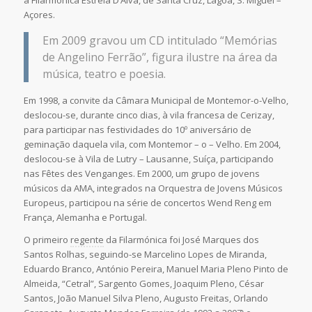
a Filarmónica Estrela D’Alva, de Santa Cruz, Lagoa, S. Miguel –
Açores.
Em 2009 gravou um CD intitulado “Memórias
de Angelino Ferrão”, figura ilustre na área da
música, teatro e poesia.
Em 1998, a convite da Câmara Municipal de Montemor-o-Velho,
deslocou-se, durante cinco dias, à vila francesa de Cerizay,
para participar nas festividades do 10º aniversário de
geminação daquela vila, com Montemor – o – Velho. Em 2004,
deslocou-se à Vila de Lutry – Lausanne, Suíça, participando
nas Fêtes des Venganges. Em 2000, um grupo de jovens
músicos da AMA, integrados na Orquestra de Jovens Músicos
Europeus, participou na série de concertos Wend Reng em
França, Alemanha e Portugal.
O primeiro
regente
da Filarmónica foi José Marques dos
Santos Rolhas, seguindo-se Marcelino Lopes de Miranda,
Eduardo Branco, António Pereira, Manuel Maria Pleno Pinto de
Almeida, “Cetral”, Sargento Gomes, Joaquim Pleno, César
Santos, João Manuel Silva Pleno, Augusto Freitas, Orlando