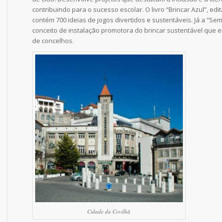
contribuindo para o sucesso escolar. O livro “Brincar Azul”, edi
contém 700 ideias de jogos divertidos e sustentáveis. Já a “Se
conceito de instalação promotora do brincar sustentável que 
de concelhos.
Cidade da Covilhã