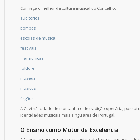
Conheça o melhor da cultura musical do Concelho:
auditórios
bombos
escolas de música
festivais
filarmónicas
folclore
museus
músicos
órgãos
A Covilhã, cidade de montanha e de tradição operária, possui
identidades musicais mais singulares de Portugal.
O Ensino como Motor de Excelência
A Covilhã é um dos principais centros de formação musical do p