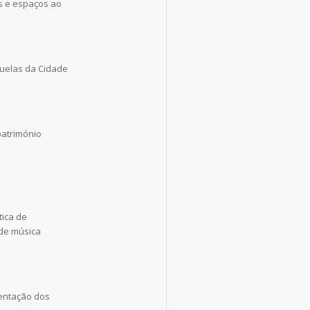
s e espaços ao
ruelas da Cidade
património
tica de
 de música
entação dos