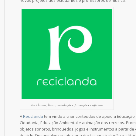
novos projetos dos estudantes e professores de música.
Reciclanda, livros, instalações, formações e oficinas
A
Reciclanda
tem vindo a criar conteúdos de apoio a Educação
Cidadania, Educação Ambiental e animação dos recreios. Prom
objetos sonoros, brinquedos, jogos e instrumentos a partir de
de ciclo. Desenvolve projetos que destacam a inclusão e a liter