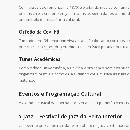
Com raízes que remontam a 1870, é o
pilar
da música comunitár
de música e a sua presença em todas as solenidades da cida
um símbolo de resistência cultural.
Orfeão
da Covilhã
Fundado em 1941, mantém viva a tradição do canto coral, real
que cruzam o
repertório
erudito com a música popular portugu
Tunas Académicas
Como cidade universitária, a Covilhã vibra com o som das suas
organizam festivais como o Cais, dando cor e música às ruas d
histórico.
Eventos e Programação Cultural
A agenda musical da Covilhã aproveita o seu património industr
Y Jazz – Festival de Jazz da Beira Interior
Um evento que coloca a cidade no roteiro do jazz contemporâ