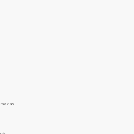
 uma das
aís.