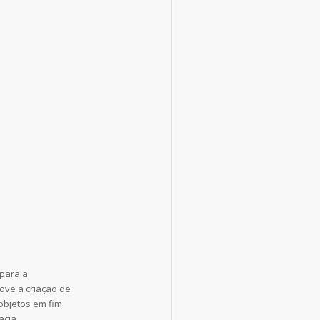
 para a
ove a criação de
 objetos em fim
acia,