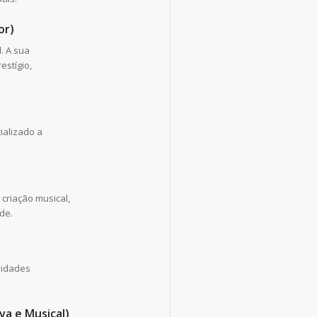
or)
. A sua
estígio,
ializado a
criação musical,
de.
vidades
va e Musical)