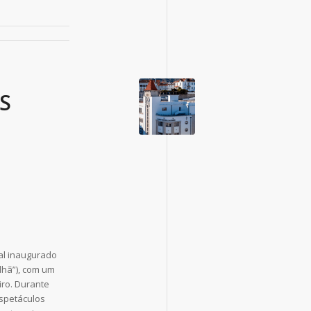
S
al inaugurado
lhã”), com um
ro. Durante
espetáculos