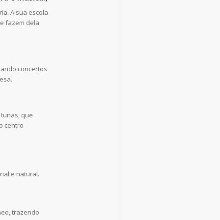
ia. A sua escola
de fazem dela
izando concertos
esa.
 tunas, que
o centro
ial e natural.
neo, trazendo