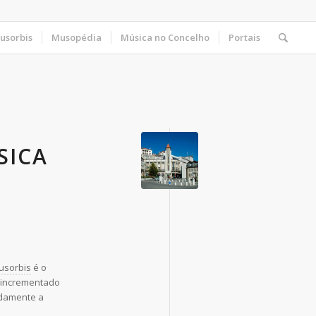
usorbis
Musopédia
Música no Concelho
Portais
SICA
usorbis
é o
é incrementado
adamente a