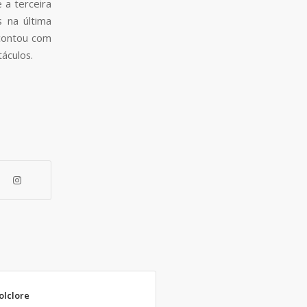
e a terceira
 na última
 contou com
áculos.
olclore