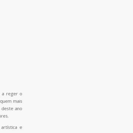
 a reger o
s quem mais
o deste ano
res.
rtística e