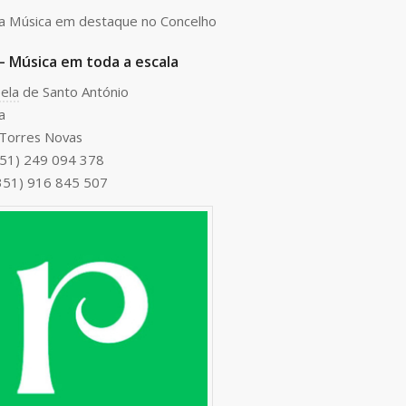
a Música em destaque no Concelho
– Música em toda a escala
ela
de Santo António
a
Torres Novas
351) 249 094 378
351) 916 845 507