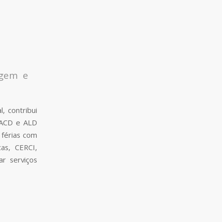
agem e
, contribui
z ACD e ALD
 férias com
cas, CERCI,
r serviços