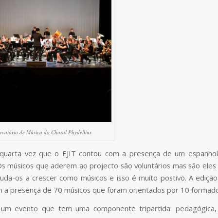
rvatório de Música do Choral Phydellius
a quarta vez que o EJIT contou com a presença de um espanhol
Os músicos que aderem ao projecto são voluntários mas são ele
uda-os a crescer como músicos e isso é muito postivo. A ediçã
 a presença de 70 músicos que foram orientados por 10 formado
 um evento que tem uma componente tripartida: pedagógica, a