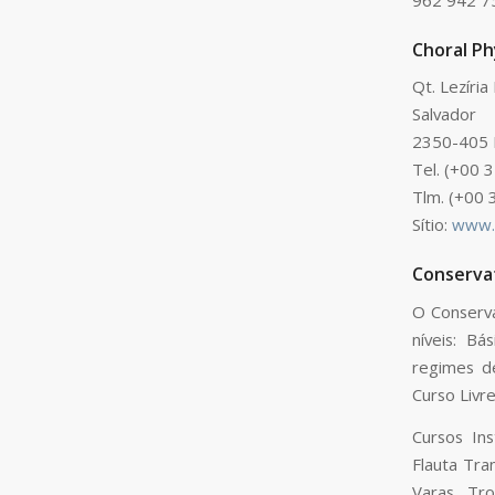
Choral Ph
Qt. Lezíria
Salvador
2350-405 
Tel. (+00 
Tlm. (+00 
Sítio:
www.c
Conservat
O Conserva
níveis: B
regimes de
Curso Livr
Cursos Ins
Flauta Tra
Varas, Tro