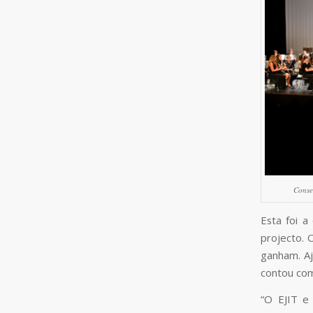
Conse
Esta foi 
projecto. 
ganham. Aj
contou com
“O EJIT e