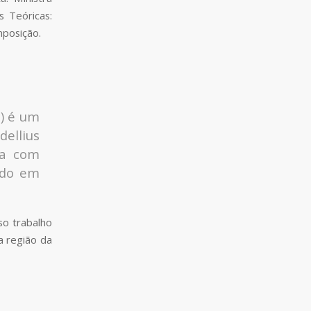
s Teóricas:
mposição.
T) é um
ellius
va com
ado em
so trabalho
a região da