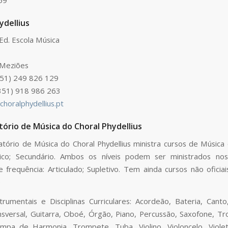
ydellius
 Ed. Escola Música
Meziões
351) 249 826 129
351) 918 986 263
horalphydellius.pt
ório de Música do Choral Phydellius
tório de Música do Choral Phydellius ministra cursos de Música o
ásico; Secundário. Ambos os níveis podem ser ministrados nos
 frequência: Articulado; Supletivo. Tem ainda cursos não oficiais:
e
trumentais e Disciplinas Curriculares: Acordeão, Bateria, Canto,
nsversal, Guitarra, Oboé, Órgão, Piano, Percussão, Saxofone, 
mpa de Harmonia, Trompete, Tuba, Violino, Violoncelo, Violet