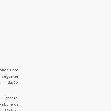
ficiais dos
 seguintes
 Iniciação;
 Clarinete,
Trombone de
a. Ministra