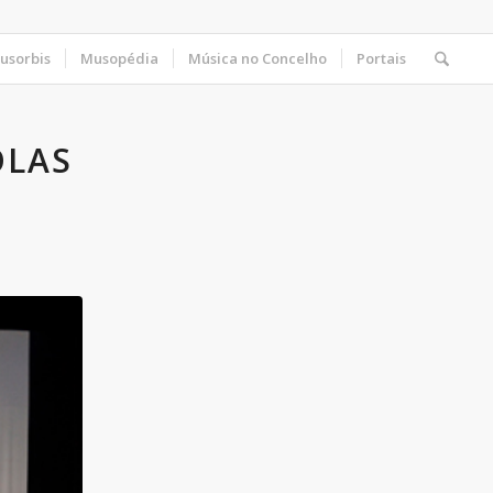
usorbis
Musopédia
Música no Concelho
Portais
OLAS