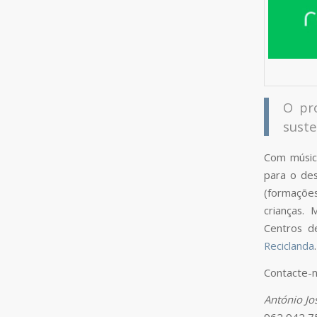
O pr
suste
Com música
para o des
(formações
crianças. 
Centros d
Reciclanda
.
Contacte-n
António Jo
962 942 7