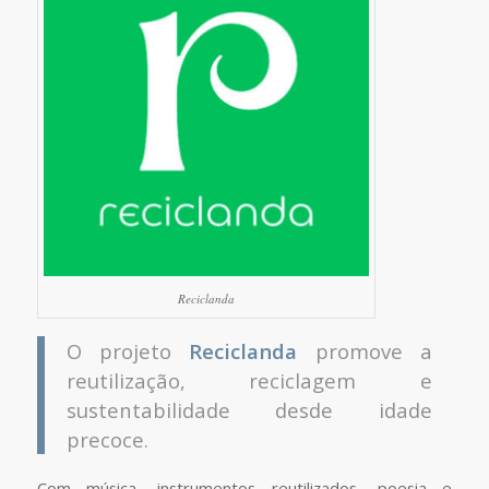
Reciclanda
O projeto
Reciclanda
promove a
reutilização, reciclagem e
sustentabilidade desde idade
precoce.
Com música, instrumentos reutilizados, poesia e