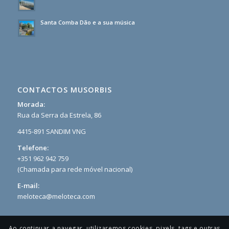
Santa Comba Dão e a sua música
CONTACTOS MUSORBIS
Morada:
Rua da Serra da Estrela, 86
4415-891 SANDIM VNG
Telefone:
+351 962 942 759
(Chamada para rede móvel nacional)
E-mail:
meloteca@meloteca.com
Ao continuar a navegar, utilizaremos cookies, pixels, tags e outras