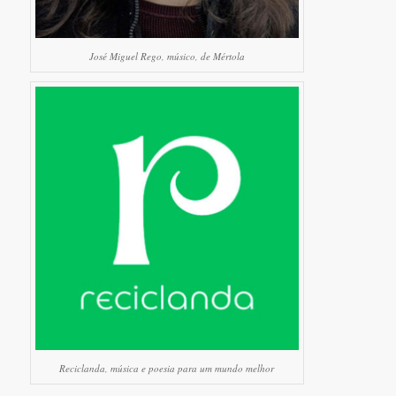
José Miguel Rego, músico, de Mértola
Reciclanda, música e poesia para um mundo melhor