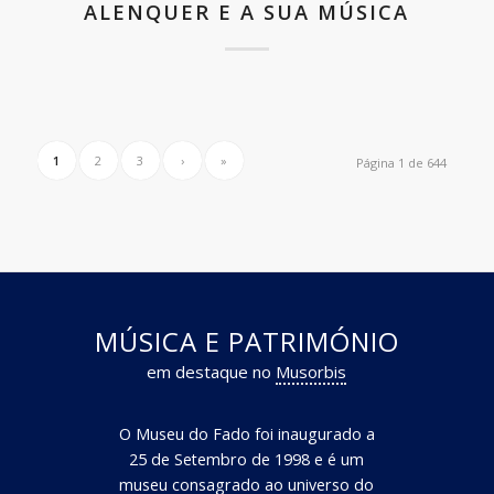
ALENQUER E A SUA MÚSICA
1
2
3
›
»
Página 1 de 644
MÚSICA E PATRIMÓNIO
em destaque no
Musorbis
O Museu do Fado foi inaugurado a
25 de Setembro de 1998 e é um
museu consagrado ao universo do