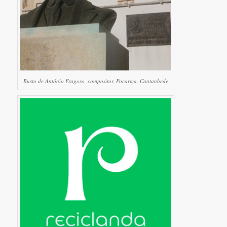
Busto de António Fragoso, compositor, Pocariça, Cantanhede