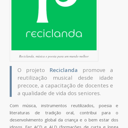
Reciclanda, música e poesia para um mundo melhor
O projeto
Reciclanda
promove a
reutilização musical desde idade
precoce, a capacitação de docentes e
a qualidade de vida dos seniores.
Com música, instrumentos reutilizados, poesia e
literaturas de tradição oral, contribui para o
desenvolvimento global da criança e o bem estar dos
idosos. Faz ACD e ALD (formações de curta e longa