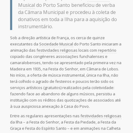
Musical
do Porto Santo beneficiou de verba
da Câmara Municipal e procedeu à coleta de
donativos em toda a Ilha para a aquisição do
instrumentário.
Sob a direção artística de França, os cerca de quinze
executantes da
Sociedade Musical
do Porto Santo iniciaram a
animação das
festividades religiosas
locais com
repertório
copiado das congéneres associações funchalenses e
camaralobenses, tendo-se apresentado pela primeira vez na
Madeira em 1935, na Festa do Senhor, em Câmara de Lobos.
No início, a oferta de música instrumental, única na Ilha, não
terá colhido o agrado de festeiros e poucos terão sido os
serviços artísticos (gratuitos) realizados pela coletividade:
fazendo face ao abandono de alguns músicos, persistiu a
instituição com os réditos das quotizações de associados até
à sua auspiciosa anexação à Casa do Povo.
Entre as regulares apresentações nas
festividades religiosas
da Ilha – a Festa do Senhor, a Festa da Piedade, a Festa da
Graça e Festa do Espírito Santo – e em animações na Calheta