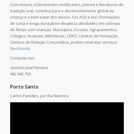
Com música, instrumentos reutilizados, poesia e literaturas de
tradição oral, contribui para o desenvolvimento global da
criança e o bem estar dos idosos. Faz ACD e ALD (formações
de curta e longa duração) e dinamiza atividades em colónias
de férias com crianças. Municípios, Escolas, Agrupamentos,
Colégios, Festivais, Bibliotecas, CERCI, Centros de Formação,
Centros de Relação Comunitária, podem contratar serviços
Reciclanda
.
Contacte-nos:
António José Ferreira:
962 942 759
Porto Santo
Carlos Paredes, por Rui Namora