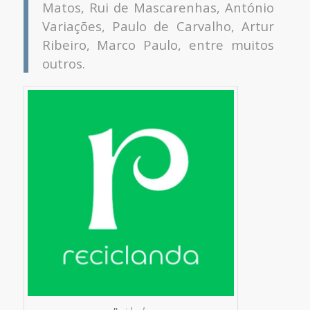
Matos, Rui de Mascarenhas, António
Variações, Paulo de Carvalho, Artur
Ribeiro, Marco Paulo, entre muitos
outros.