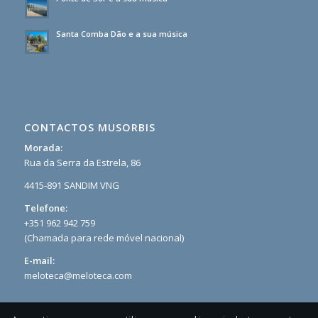
Santa Comba Dão e a sua música
CONTACTOS MUSORBIS
Morada:
Rua da Serra da Estrela, 86
4415-891 SANDIM VNG
Telefone:
+351 962 942 759
(Chamada para rede móvel nacional)
E-mail:
meloteca@meloteca.com