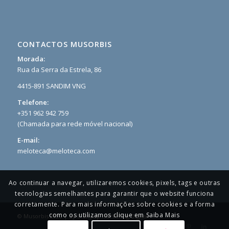
CONTACTOS MUSORBIS
Morada:
Rua da Serra da Estrela, 86
4415-891 SANDIM VNG
Telefone:
+351 962 942 759
(Chamada para rede móvel nacional)
E-mail:
meloteca@meloteca.com
Ao continuar a navegar, utilizaremos cookies, pixels, tags e outras
tecnologias semelhantes para garantir que o website funciona
corretamente. Para mais informações sobre cookies e a forma
como os utilizamos clique em Saiba Mais
© Musorbis 2020 | By
Blendup Marketing Digital