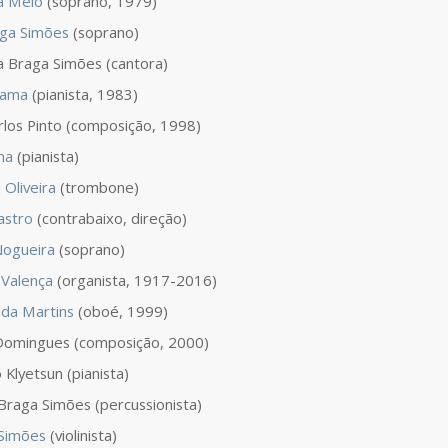
a Melo
(soprano, 1979)
aga Simões
(soprano)
a Braga Simões (cantora)
Gama
(pianista, 1983)
rlos Pinto (composição, 1998)
ma
(pianista)
 Oliveira
(trombone)
astro
(contrabaixo, direção)
 Nogueira
(soprano)
Valença
(organista, 1917-2016)
da Martins
(oboé, 1999)
Domingues (composição, 2000)
Klyetsun (pianista)
Braga Simões (percussionista)
 Simões
(violinista)