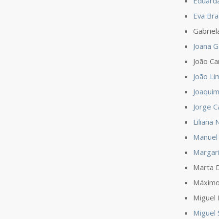
Eduard
Eva Br
Gabriel
Joana 
João Ca
João Li
Joaquim
Jorge C
Liliana
Manuel 
Margari
Marta 
Máximo 
Miguel 
Miguel