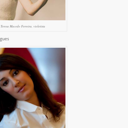
Teresa Macedo Ferreira, violetista
igues