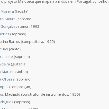
 o projeto
Meloteca
que
mapeia a música em Portugal, concelho 
 Moreira
(fadista)
dra Moura
(soprano)
 Gonçalves
(tenor, 1993)
heiros
(soprano)
arina Barros (compositora, 1995)
e Rei
(canto)
ra Leite
(soprano)
aldeira
(guitarra)
a Martins
(violino)
a Oliveira
(soprano)
Lopes
(composição)
s Machado (construtor de instrumentos, 1936)
odrigues
(soprano)