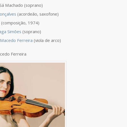
 Sá Machado (soprano)
onçalves
(acordeão, saxofone)
s (composição, 1974)
aga Simões
(soprano)
 Macedo Ferreira
(viola de arco)
cedo Ferreira