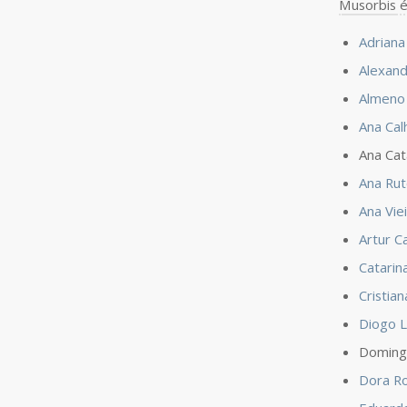
Musorbis
é
Adriana
Alexan
Almeno
Ana Cal
Ana Cat
Ana Rut
Ana Viei
Artur C
Catarin
Cristian
Diogo 
Domingo
Dora R