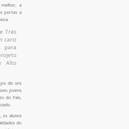
 melhor, a
as portas a
sica.
de Trás
m cariz
s para
rojeto
e Alto
ejos de uns
seio jovens
es do País,
izado.
, os alunos
lidades do