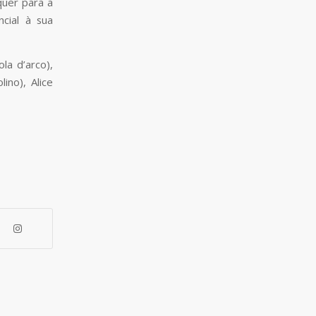
quer para a
cial à sua
la d’arco),
ino), Alice