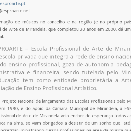
esproarte.pt
@esproarte.net
rmação de músicos no concelho e na região (e no próprio país
al de Arte de Mirandela, que completou 30 anos em 2000, dá um
l.
PROARTE – Escola Profissional de Arte de Miran
scola privada que integra a rede de ensino nacio
do ensino profissional, goza de autonomia pedag
istrativa e financeira, sendo tutelada pelo Min
ducação tem como entidade proprietária a Art
iação de Ensino Profissional Artístico.
 Projeto Nacional de lançamento das Escolas Profissionais pelo Mi
em 1990, e do apoio da Câmara Municipal de Mirandela, a E
fissional de Arte de Mirandela veio encher de esperança todos a
ca na alma, se viam obrigados a desistir de um sonho que, até
 concretizar, ministrando cursos profissionais na área da música q