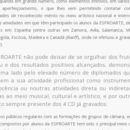
icipando em grande número, como elementos efetivos, em vários
 aperfeiçoamento, o que lhes vem permitindo contatar c
idades de reconhecido mérito no meio artístico nacional e intern
e atividades em que têm participado os alunos da ESPROARTE, 
s em: Espanha (entre outras em Zamora, Avila, Salamanca, Vi
ngola, Escócia, Madeira e Canadá (Banff), onde se efetuou a grav
D.
PROARTE não pode deixar de se orgulhar dos frut
u e dos resultados positivos alcançados, demons
uma lado pelo elevado número de diplomados qu
em a sua atividade profissional como instrument
ocência ou noutras atividades direta ou indiret
as ao meio musical, cultural e artístico, e por out
to
sempre presente dos 4 CD já gravados.
os públicos regulares com as formações de grupos de câmara, 
compostos por alunos da ESPROARTE tem sido o principal meio 