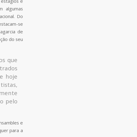
 estágios e
om algumas
acional. Do
destacam-se
lagarcia de
ação do seu
os que
trados
e hoje
istas,
amente
ro pelo
ensambles e
quer para a