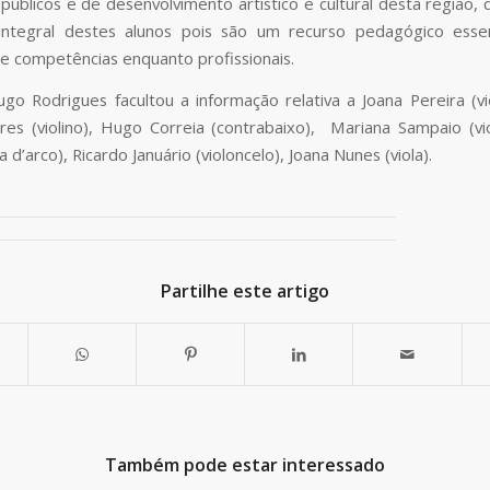
 públicos e de desenvolvimento artístico e cultural desta região, 
integral destes alunos pois são um recurso pedagógico essen
de competências enquanto profissionais.
ugo Rodrigues facultou a informação relativa a Joana Pereira (vio
es (violino), Hugo Correia (contrabaixo), Mariana Sampaio (viol
a d’arco), Ricardo Januário (violoncelo), Joana Nunes (viola).
Partilhe este artigo
Também pode estar interessado