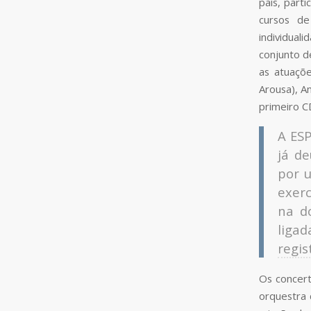
país, part
cursos de
individual
conjunto d
as atuaçõe
Arousa), A
primeiro C
A ES
já de
por 
exerc
na d
ligad
regis
Os concert
orquestra 