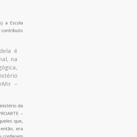
) a Escola
 contributo
dela é
nal, na
ógica,
istério
eMir –
nistério da
SPROARTE –
queles que,
 então, era
ue conferem