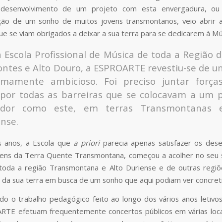
desenvolvimento de um projeto com esta envergadura, ou
ção de um sonho de muitos jovens transmontanos, veio abrir 
ue se viam obrigados a deixar a sua terra para se dedicarem à Mú
 Escola Profissional de Música de toda a Região 
ntes e Alto Douro, a ESPROARTE revestiu-se de u
emamente ambicioso. Foi preciso juntar força
spor todas as barreiras que se colocavam a um p
ador como este, em terras Transmontanas 
nse.
 anos, a Escola que
a priori
parecia apenas satisfazer os des
ens da Terra Quente Transmontana, começou a acolher no seu 
toda a região Transmontana e Alto Duriense e de outras regiõ
 da sua terra em busca de um sonho que aqui podiam ver concret
o o trabalho pedagógico feito ao longo dos vários anos letivos
RTE efetuam frequentemente concertos públicos em várias loca