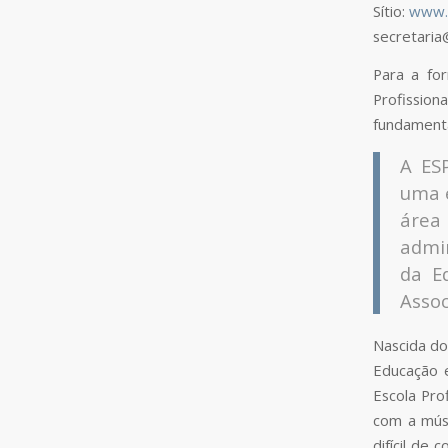
Sítio:
www.
secretaria
Para a fo
Profission
fundamenta
A ES
uma e
área 
admin
da E
Assoc
Nascida do
Educação 
Escola Pro
com a músi
difícil de