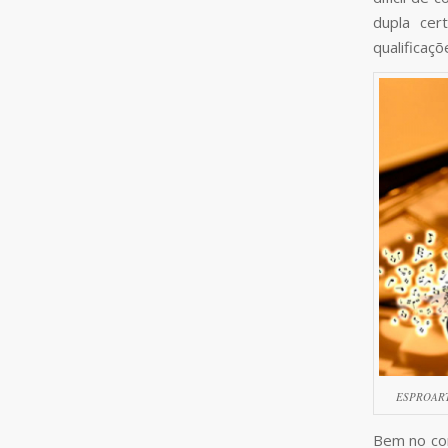
dupla cer
qualificaç
ESPROARTE 
Bem no cor