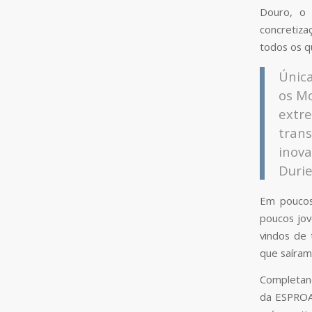
Douro, o 
concretiza
todos os q
Única
os Mo
extr
tran
inov
Durie
Em poucos
poucos jov
vindos de 
que saíram
Completand
da ESPROA