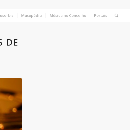
usorbis
Musopédia
Música no Concelho
Portais
S DE