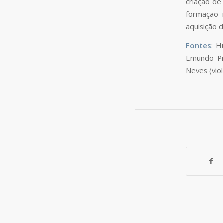
criação de
formação 
aquisição 
Fontes
: H
Emundo Pir
Neves (viol