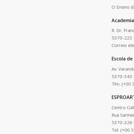
O Ensino d
Academia
R. Dr. Fra
5370-223 
Correio el
Escola de
Av. Varand
5370-343 
Tlm. (+00 
ESPROARTE
Centro Cult
Rua Sarme
5370-326 
Tel. (+00 