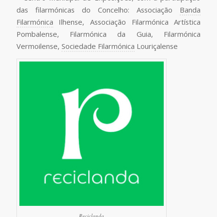
das filarmónicas do Concelho: Associação
Banda
Filarmónica
Ilhense, Associação Filarmónica Artística
Pombalense, Filarmónica da Guia, Filarmónica
Vermoilense,
Sociedade Filarmónica
Louriçalense
Reciclanda