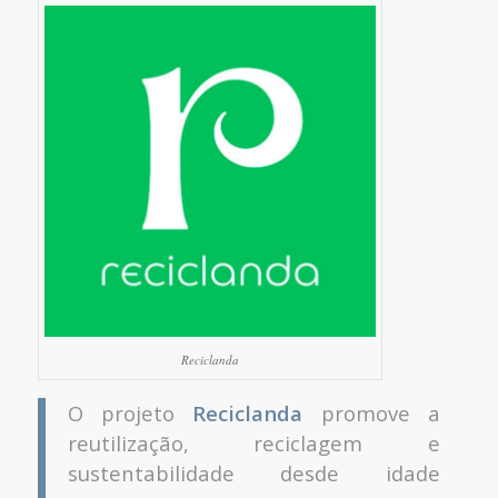
Reciclanda
O projeto
Reciclanda
promove a
reutilização, reciclagem e
sustentabilidade desde idade