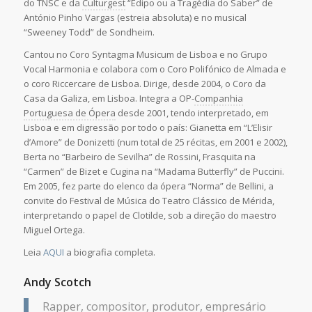
do TNSC e da
Culturgest
“Édipo ou a Tragédia do Saber” de
António Pinho Vargas (estreia absoluta) e no musical
“Sweeney Todd” de Sondheim.
Cantou no Coro Syntagma Musicum de Lisboa e no Grupo
Vocal Harmonia e colabora com o Coro Polifónico de Almada e
o coro Riccercare de Lisboa. Dirige, desde 2004, o Coro da
Casa da Galiza, em Lisboa. Integra a OP-
Companhia
Portuguesa de Ópera
desde 2001, tendo interpretado, em
Lisboa e em digressão por todo o país: Gianetta em “L’Elisir
d’Amore” de Donizetti (num total de 25 récitas, em 2001 e 2002),
Berta no “Barbeiro de Sevilha” de Rossini, Frasquita na
“Carmen” de Bizet e Cugina na “Madama Butterfly” de Puccini.
Em 2005, fez parte do elenco da ópera “Norma” de Bellini, a
convite do Festival de Música do Teatro Clássico de Mérida,
interpretando o papel de Clotilde, sob a direção do maestro
Miguel Ortega.
Leia
AQUI
a biografia completa.
Andy Scotch
Rapper, compositor, produtor, empresário