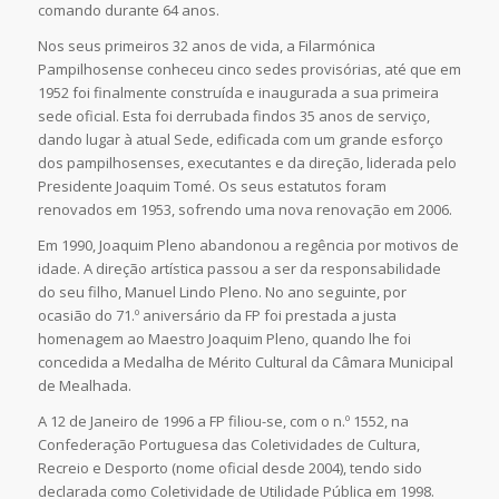
comando durante 64 anos.
Nos seus primeiros 32 anos de vida, a Filarmónica
Pampilhosense conheceu cinco sedes provisórias, até que em
1952 foi finalmente construída e inaugurada a sua primeira
sede oficial. Esta foi derrubada findos 35 anos de serviço,
dando lugar à atual Sede, edificada com um grande esforço
dos pampilhosenses, executantes e da direção, liderada pelo
Presidente Joaquim Tomé. Os seus estatutos foram
renovados em 1953, sofrendo uma nova renovação em 2006.
Em 1990, Joaquim Pleno abandonou a regência por motivos de
idade. A direção artística passou a ser da responsabilidade
do seu filho, Manuel Lindo Pleno. No ano seguinte, por
ocasião do 71.º aniversário da FP foi prestada a justa
homenagem ao Maestro Joaquim Pleno, quando lhe foi
concedida a Medalha de Mérito Cultural da Câmara Municipal
de Mealhada.
A 12 de Janeiro de 1996 a FP filiou-se, com o n.º 1552, na
Confederação Portuguesa das Coletividades de Cultura,
Recreio e Desporto (nome oficial desde 2004), tendo sido
declarada como Coletividade de Utilidade Pública em 1998.