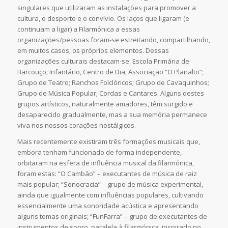
singulares que utilizaram as instalações para promover a
cultura, o desporto e o convívio. Os laços que ligaram (e
continuam a ligar) a Filarmónica a essas
organizações/pessoas foram-se estreitando, compartilhando,
em muitos casos, os próprios elementos. Dessas
organizações culturais destacam-se: Escola Primária de
Barcouço; Infantário, Centro de Dia; Associação “O Planalto”;
Grupo de Teatro; Ranchos Folclóricos; Grupo de Cavaquinhos;
Grupo de Música Popular; Cordas e Cantares. Alguns destes
grupos artísticos, naturalmente amadores, têm surgido e
desaparecido gradualmente, mas a sua memória permanece
viva nos nossos corações nostálgicos.
Mais recentemente existiram três formações musicais que,
embora tenham funcionado de forma independente,
orbitaram na esfera de influência musical da filarmónica,
foram estas: “O Cambão” – executantes de música de raiz
mais popular; “Sonocracia” – grupo de música experimental,
ainda que igualmente com influências populares, cultivando
essencialmente uma sonoridade acústica e apresentando
alguns temas originais; “FunFarra” – grupo de executantes de
instrumentos de sopro, paralela à filarmónica, inspirado no