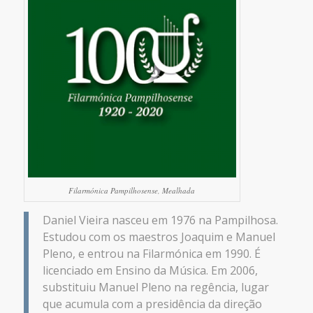
Filarmónica Pampilhosense, Mealhada
Daniel Vieira nasceu em 1976 na Pampilhosa.
Estudou com os maestros Joaquim e Manuel
Pleno, e entrou na Filarmónica em 1990. É
licenciado em Ensino da Música. Em 2006,
substituiu Manuel Pleno na regência, lugar
que acumula com a presidência da direção