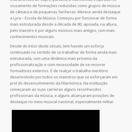
cruzamento de formações reduzidas como grupos de música
de câmara e de pequenas fanfarras. Merece ainda destaque
a Lyra – Escola de Música. Começou por funcionar de forma
mais estruturada desde a década de 80, apoiada, na altura,
pelo maestro e por alguns músicos mais antigos, com mais
conhecimentos musicais.
Desde do início deste século, tem havido um esforço
continuado no sentido de se trabalhar de forma ainda mais
estruturada, com uma dinâmica mais próxima da
profissionalização e com necessidade de se recorrer
formadores externos. É de realçar o trabalho meritório
desenvolvido por todos os maestros que se esforçaram em
prol do desenvolvimento da Filarmónica. Na instituição
começaram as suas carreiras alguns reconhecidos
profissionais da música, e alguns alcançaram posições de
destaque no meio musical nacional, especialmente militar.