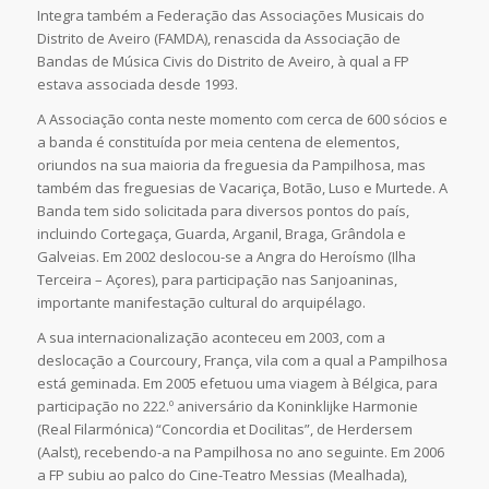
Integra também a Federação das Associações Musicais do
Distrito de Aveiro (FAMDA), renascida da Associação de
Bandas de Música Civis do Distrito de Aveiro, à qual a FP
estava associada desde 1993.
A Associação conta neste momento com cerca de 600 sócios e
a banda é constituída por meia centena de elementos,
oriundos na sua maioria da freguesia da Pampilhosa, mas
também das freguesias de Vacariça, Botão, Luso e Murtede. A
Banda tem sido solicitada para diversos pontos do país,
incluindo Cortegaça, Guarda, Arganil, Braga, Grândola e
Galveias. Em 2002 deslocou-se a Angra do Heroísmo (Ilha
Terceira – Açores), para participação nas Sanjoaninas,
importante manifestação cultural do arquipélago.
A sua internacionalização aconteceu em 2003, com a
deslocação a Courcoury, França, vila com a qual a Pampilhosa
está geminada. Em 2005 efetuou uma viagem à Bélgica, para
participação no 222.º aniversário da Koninklijke Harmonie
(Real Filarmónica) “Concordia et Docilitas”, de Herdersem
(Aalst), recebendo-a na Pampilhosa no ano seguinte. Em 2006
a FP subiu ao palco do Cine-Teatro Messias (Mealhada),