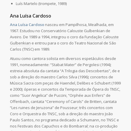
Luís Martelo (trompete, 1989)
Ana Luísa Cardoso
Ana Luísa Cardoso
nasceu em Pampilhosa, Mealhada, em
1967. Estudou no Conservatório Calouste Gulbenkian de
Aveiro. De 1989 a 1994, integrou o coro da
Fundação Calouste
Gulbenkian
e entrou para o coro do Teatro Nacional de São
Carlos (TNSC) em 1989.
Atuou como cantora solista em diversos espetáculos desde
1991, nomeadamente: “Stabat Mater” de Pergolesi (1994);
estreia absoluta da cantata “A Trilogia das Descobertas”, de e
sob a direção do maestro Carlos Silva (1996); concertos de
Música Sacra com peças de Haendel, Delibes e Schubert (1999
e 2000); óperas e concertos da Temporada de Ópera do TNSC,
como “Suor Angelica” de Puccini, “Orphée aux Enfers” de
Offenbach, cantata “Ceremony of Carols” de Britten, cantata
“Les ruines de Jeruzona” de Pousseur; três concertos com
Coro e Orquestra do TNSC, sob a direção do maestro João
Paulo Santos, no programa dedicado a Schumann, no TNSC e
nos Festivais dos Capuchos e do Bombarral; na co-produção