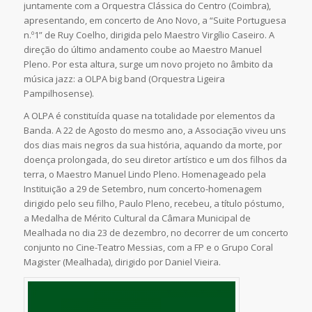
juntamente com a Orquestra Clássica do Centro (Coimbra),
apresentando, em concerto de Ano Novo, a “Suite Portuguesa
n.º1” de Ruy Coelho, dirigida pelo Maestro Virgílio Caseiro. A
direção do último andamento coube ao Maestro Manuel
Pleno. Por esta altura, surge um novo projeto no âmbito da
música jazz: a OLPA big band (Orquestra Ligeira
Pampilhosense).
A OLPA é constituída quase na totalidade por elementos da
Banda. A 22 de Agosto do mesmo ano, a Associação viveu uns
dos dias mais negros da sua história, aquando da morte, por
doença prolongada, do seu diretor artístico e um dos filhos da
terra, o Maestro Manuel Lindo Pleno. Homenageado pela
Instituição a 29 de Setembro, num concerto-homenagem
dirigido pelo seu filho, Paulo Pleno, recebeu, a título póstumo,
a Medalha de Mérito Cultural da Câmara Municipal de
Mealhada no dia 23 de dezembro, no decorrer de um concerto
conjunto no Cine-Teatro Messias, com a FP e o Grupo Coral
Magister (Mealhada), dirigido por Daniel Vieira.