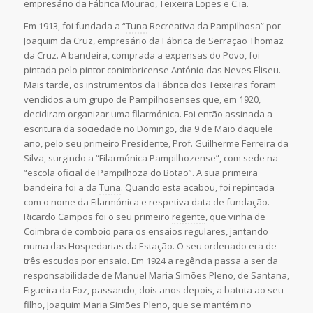
empresário da Fábrica Mourão, Teixeira Lopes e C.ia.
Em 1913, foi fundada a “
Tuna
Recreativa da Pampilhosa” por
Joaquim da Cruz, empresário da Fábrica de Serração Thomaz
da Cruz. A bandeira, comprada a expensas do Povo, foi
pintada pelo pintor conimbricense António das Neves Eliseu.
Mais tarde, os instrumentos da Fábrica dos Teixeiras foram
vendidos a um grupo de Pampilhosenses que, em 1920,
decidiram organizar uma filarmónica. Foi então assinada a
escritura da sociedade no Domingo, dia 9 de Maio daquele
ano, pelo seu primeiro Presidente, Prof. Guilherme Ferreira da
Silva, surgindo a “Filarmónica Pampilhozense”, com sede na
“escola oficial de Pampilhoza do Botão”. A sua primeira
bandeira foi a da
Tuna
. Quando esta acabou, foi repintada
com o nome da Filarmónica e respetiva data de fundação.
Ricardo Campos foi o seu primeiro
regente
, que vinha de
Coimbra de comboio para os ensaios regulares, jantando
numa das Hospedarias da Estação. O seu ordenado era de
três escudos por ensaio. Em 1924 a regência passa a ser da
responsabilidade de Manuel Maria Simões Pleno, de Santana,
Figueira da Foz, passando, dois anos depois, a batuta ao seu
filho, Joaquim Maria Simões Pleno, que se mantém no