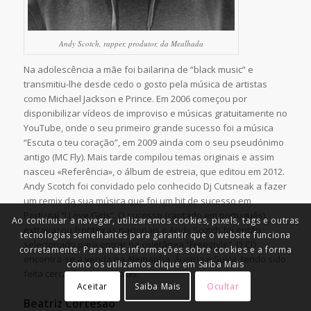
Andy Scotch, rapper, produtor, da Mealhada
Na adolescência a mãe foi bailarina de “black music” e
transmitiu-lhe desde cedo o gosto pela música de artistas
como Michael Jackson e Prince. Em 2006 começou por
disponibilizar vídeos de improviso e músicas gratuitamente no
YouTube, onde o seu primeiro grande sucesso foi a música
“Escuta o teu coração”, em 2009 ainda com o seu pseudónimo
antigo (MC Fly). Mais tarde compilou temas originais e assim
nasceu «Referência», o álbum de estreia, que editou em 2012.
Andy Scotch foi convidado pelo conhecido Dj Cutsneak a fazer
um remix da sua música que foi um hit de sucesso em
Portugal “I Love Girls”. O sucesso (cantado em português)
Ao continuar a navegar, utilizaremos cookies, pixels, tags e outras
extravasou fronteiras nacionais e Andy Scotch foi então
tecnologias semelhantes para garantir que o website funciona
selecionado para entrar na coletânea “Freestyle”. O CD
corretamente. Para mais informações sobre cookies e a forma
encontra-se a venda na Alemanha, Áustria e Suíça, tendo sido
como os utilizamos clique em Saiba Mais
feita cerca de 20 mil cópias.
Aceitar
Saiba Mais
Ocultar
Beatriz Cortesão