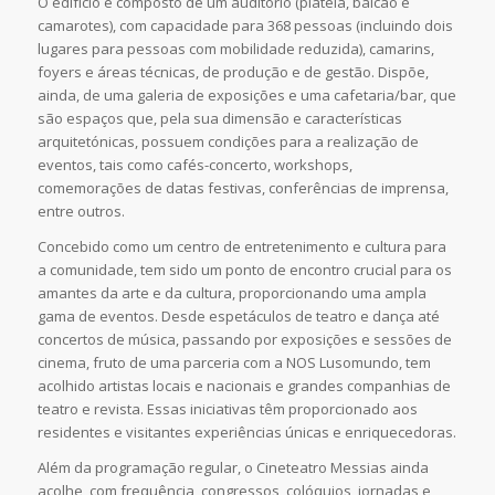
O edifício é composto de um auditório (plateia, balcão e
camarotes), com capacidade para 368 pessoas (incluindo dois
lugares para pessoas com mobilidade reduzida), camarins,
foyers e áreas técnicas, de produção e de gestão. Dispõe,
ainda, de uma galeria de exposições e uma cafetaria/bar, que
são espaços que, pela sua dimensão e características
arquitetónicas, possuem condições para a realização de
eventos, tais como cafés-concerto, workshops,
comemorações de datas festivas, conferências de imprensa,
entre outros.
Concebido como um centro de entretenimento e cultura para
a comunidade, tem sido um ponto de encontro crucial para os
amantes da arte e da cultura, proporcionando uma ampla
gama de eventos. Desde espetáculos de teatro e dança até
concertos de música, passando por exposições e sessões de
cinema, fruto de uma parceria com a NOS Lusomundo, tem
acolhido artistas locais e nacionais e grandes companhias de
teatro e revista. Essas iniciativas têm proporcionado aos
residentes e visitantes experiências únicas e enriquecedoras.
Além da programação regular, o Cineteatro Messias ainda
acolhe, com frequência, congressos, colóquios, jornadas e