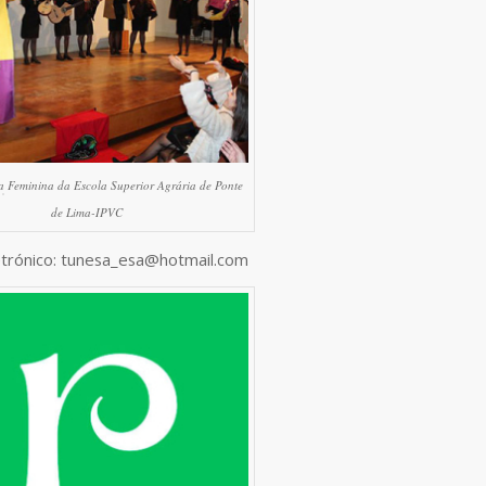
a
Feminina da Escola Superior Agrária de Ponte
de Lima-IPVC
etrónico: tunesa_esa@hotmail.com