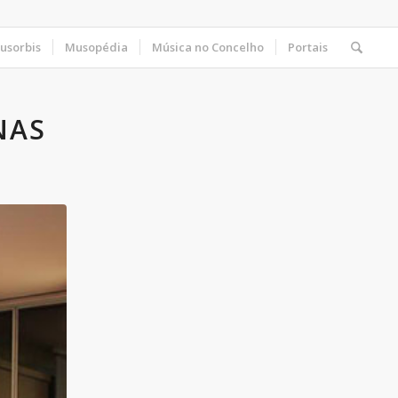
usorbis
Musopédia
Música no Concelho
Portais
NAS