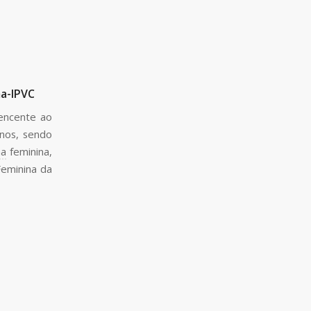
ma-IPVC
tencente ao
unos, sendo
na
feminina,
eminina da