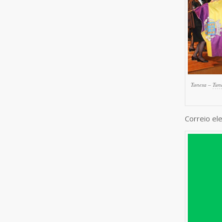
Tunesa –
Tun
Correio el