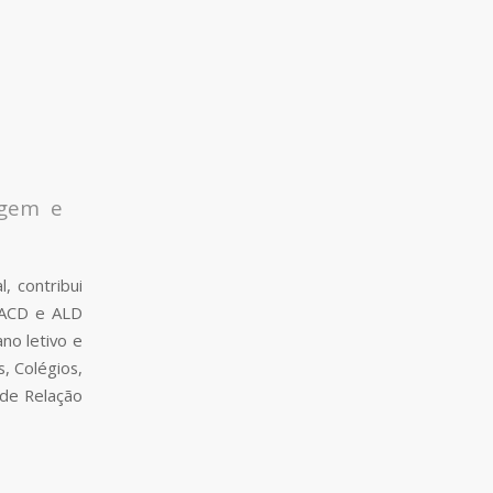
agem e
, contribui
z ACD e ALD
no letivo e
, Colégios,
 de Relação