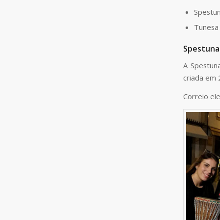
Spestu
Tunesa
Spestuna
A Spestun
criada em 
Correio el