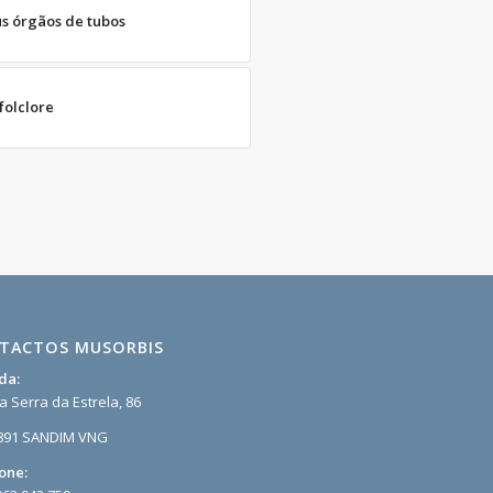
us órgãos de tubos
folclore
TACTOS MUSORBIS
da:
a Serra da Estrela, 86
891 SANDIM VNG
one: