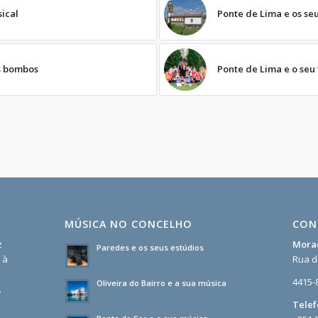
ical
Ponte de Lima e os se
s bombos
Ponte de Lima e o seu 
MÚSICA NO CONCELHO
CON
z
Mora
Paredes e os seus estúdios
 à
Rua d
4415-
Oliveira do Bairro e a sua música
.
Telef