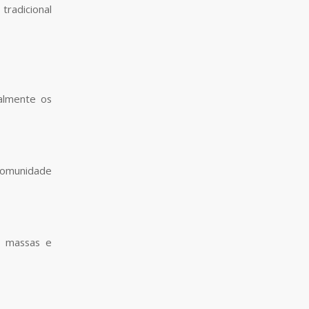
radicional
almente os
comunidade
e massas e