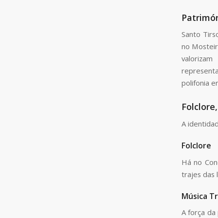
Patrimón
Santo Tirs
no Mosteir
valorizam
representa
polifonia e
Folclore
A identida
Folclore
Há no Con
trajes das 
Música Tr
A força da