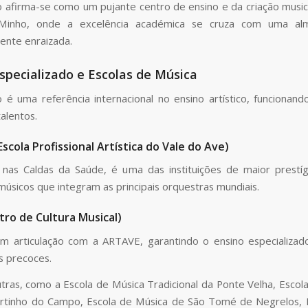
o afirma-se como um pujante centro de ensino e da criação music
inho, onde a excelência académica se cruza com uma al
nte enraizada.
specializado e Escolas de Música
 é uma referência internacional no ensino artístico, funciona
talentos.
scola Profissional Artística do Vale do Ave)
as Caldas da Saúde, é uma das instituições de maior prestíg
úsicos que integram as principais orquestras mundiais.
ro de Cultura Musical)
m articulação com a ARTAVE, garantindo o ensino especializa
s precoces.
tras, como a Escola de Música Tradicional da Ponte Velha, Escol
rtinho do Campo, Escola de Música de São Tomé de Negrelos, E