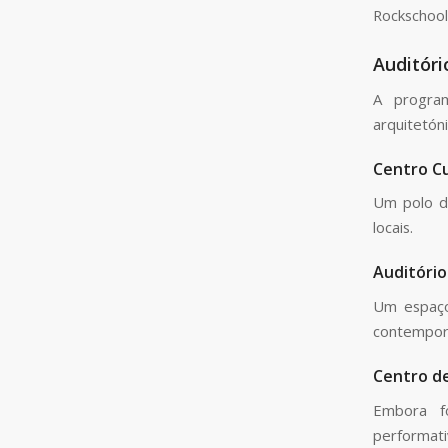
Rockschool
Auditóri
A program
arquitetóni
Centro Cu
Um polo de
locais.
Auditório
Um espaço
contemporâ
Centro de
Embora fo
performati