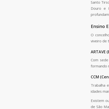
Santo Tirs
Douro e M
profundame
Ensino E
O concelho
viveiro de 
ARTAVE (E
Com sede n
formando m
CCM (Cent
Trabalha e
idades mai
Existem ou
de São Ma