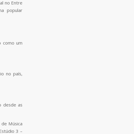
al no Entre
ma popular
ndo como um
io no país,
do desde as
a de Música
stúdio 3 –