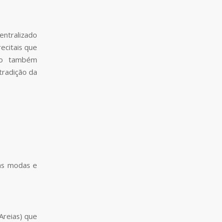
entralizado
ecitais que
são também
tradição da
as modas e
Areias) que