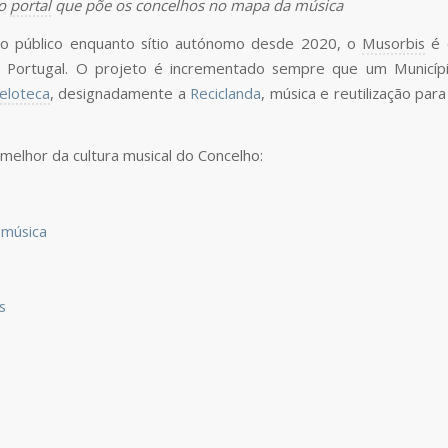
 o
portal
que põe os concelhos no mapa da música
 ao público enquanto sítio autónomo desde 2020, o
Musorbis
é 
 Portugal. O projeto é incrementado sempre que um Municípi
eloteca
, designadamente a
Reciclanda
, música e reutilização pa
melhor da cultura musical do Concelho:
 música
s