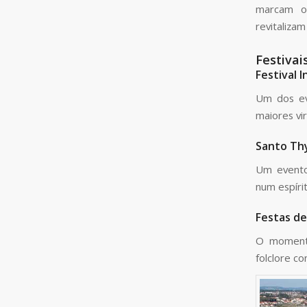
marcam o 
revitaliza
Festivai
Festival 
Um dos ev
maiores vi
Santo Th
Um evento
num espírit
Festas d
O momento
folclore c