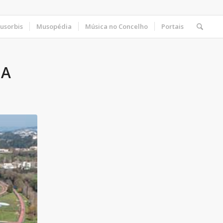
usorbis
Musopédia
Música no Concelho
Portais
CA