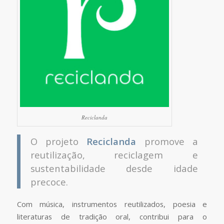
Reciclanda
O projeto
Reciclanda
promove a
reutilização, reciclagem e
sustentabilidade desde idade
precoce.
Com música, instrumentos reutilizados, poesia e
literaturas de tradição oral, contribui para o