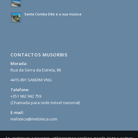
Santa Comba Dão e a sua música
CONTACTOS MUSORBIS
Morada:
Rua da Serra da Estrela, 86
4415-891 SANDIM VNG
Telefone:
+351 962 942 759
(Chamada para rede móvel nacional)
E-mail:
meloteca@meloteca.com